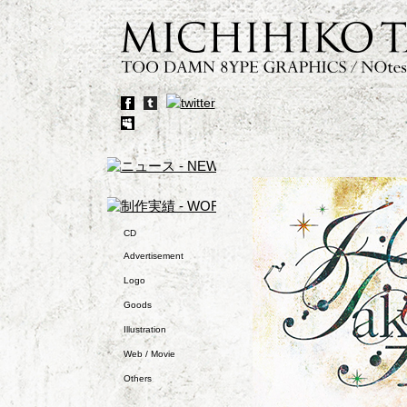
CD
Advertisement
Logo
Goods
Illustration
Web / Movie
Others