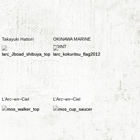
Takayuki Hattori
OKINAWA MARINE
POINT
L’Arc~en~Ciel
L’Arc~en~Ciel