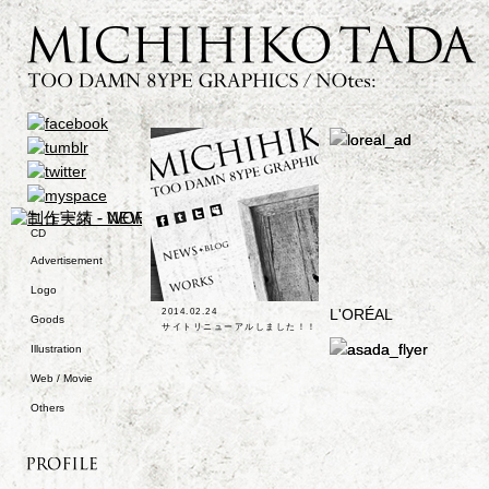
CD
Advertisement
Logo
2014.02.24
L'ORÉAL
Goods
サイトリニューアルしました！！
Illustration
Web / Movie
Others